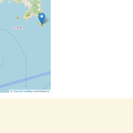
©
OpenStreetMap
contributors