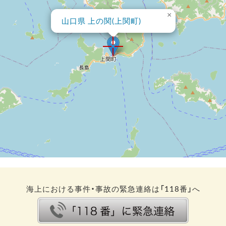
×
山口県 上の関(上関町)
海上における事件・事故の緊急連絡は「118番」へ