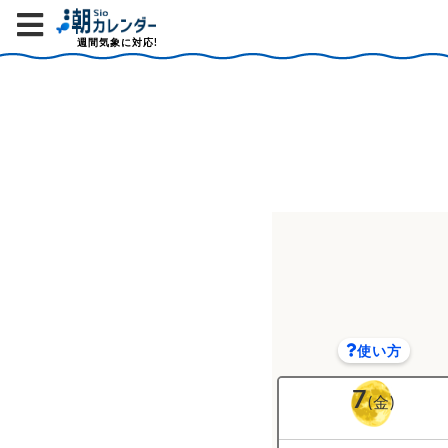
週間気象に対応!
使い方
7
(金)