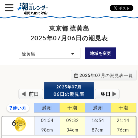
週間気象に対応!
東京都 硫黄島
2025年07月06日の潮見表
地域を変更
2025年07月
の潮見表一覧
2025年07月
06日の潮見表
満潮
干潮
満潮
干潮
使い方
6
01:54
09:32
16:54
21:14
(日)
98cm
34cm
87cm
76cm