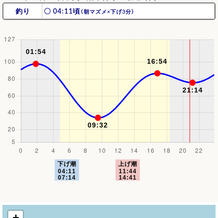
釣り
〇 04:11頃
（朝マズメ×下げ3分）
+