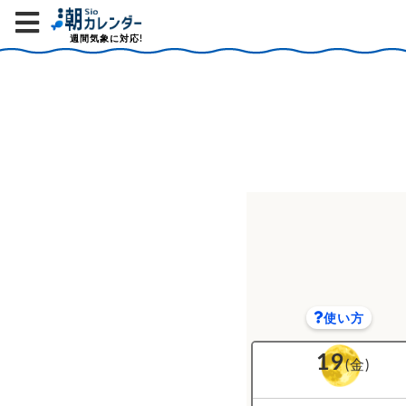
週間気象に対応!
使い方
19
(金)