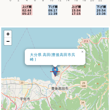
+
−
×
大分県 高田(豊後高田市呉
崎 )