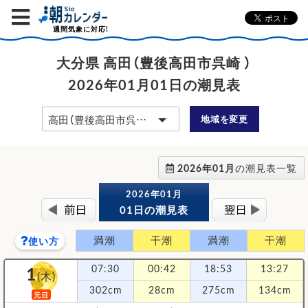
週間気象に対応!
大分県 高田（豊後高田市呉崎 ）
2026年01月01日の潮見表
地域を変更
2026年01月
の潮見表一覧
2026年01月
01日の潮見表
満潮
干潮
満潮
干潮
使い方
1
07:30
00:42
18:53
13:27
(木)
302cm
28cm
275cm
134cm
元日