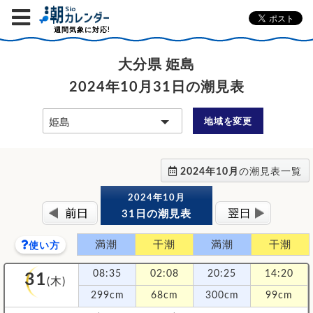
週間気象に対応!
大分県 姫島
2024年10月31日の潮見表
地域を変更
2024年10月
の潮見表一覧
2024年10月
31日の潮見表
満潮
干潮
満潮
干潮
使い方
31
08:35
02:08
20:25
14:20
(木)
299cm
68cm
300cm
99cm