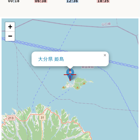
+
−
×
大分県 姫島