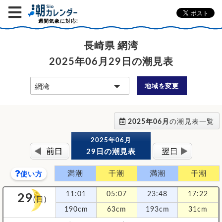
週間気象に対応!
長崎県 網湾
2025年06月29日の潮見表
地域を変更
2025年06月
の潮見表一覧
2025年06月
29日の潮見表
満潮
干潮
満潮
干潮
使い方
29
11:01
05:07
23:48
17:22
(日)
190cm
63cm
193cm
31cm