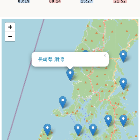
+
−
×
長崎県 網湾