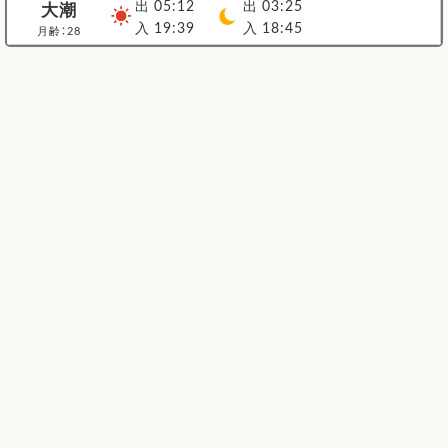
出 05:12
出 03:25
大潮
入 19:39
入 18:45
月齢：28