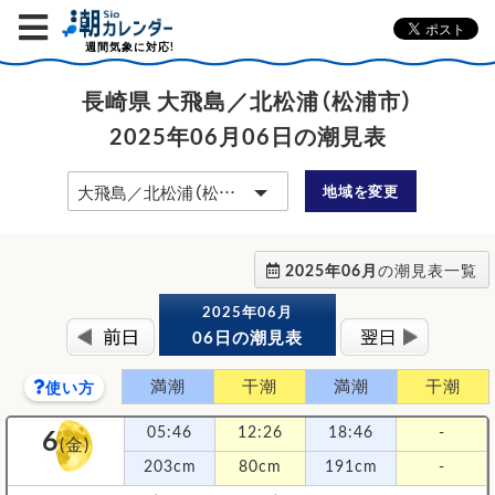
週間気象に対応!
長崎県 大飛島／北松浦（松浦市）
2025年06月06日の潮見表
地域を変更
2025年06月
の潮見表一覧
2025年06月
06日の潮見表
満潮
干潮
満潮
干潮
使い方
6
05:46
12:26
18:46
-
(金)
203cm
80cm
191cm
-