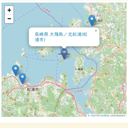
+
−
×
長崎県 大飛島／北松浦(松
浦市)
©
OpenStreetMap
contributors