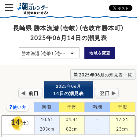
週間気象に対応!
長崎県 勝本漁港（壱岐）（壱岐市勝本町）
2025年06月14日の潮見表
地域を変更
2025年06月
の潮見表一覧
2025年06月
14日の潮見表
満潮
干潮
満潮
干潮
使い方
14
10:51
04:41
-
17:21
(土)
203cm
82cm
-
23cm