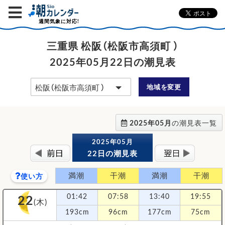
週間気象に対応!
三重県 松阪（松阪市高須町 ）
2025年05月22日の潮見表
地域を変更
2025年05月
の潮見表一覧
2025年05月
22日の潮見表
満潮
干潮
満潮
干潮
使い方
22
01:42
07:58
13:40
19:55
(木)
193cm
96cm
177cm
75cm