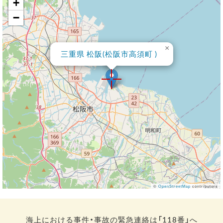
+
−
×
三重県 松阪(松阪市高須町 )
©
OpenStreetMap
contributors
海上における事件・事故の緊急連絡は「118番」へ