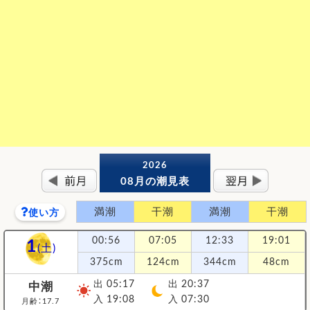
2026
08月の潮見表
満潮
干潮
満潮
干潮
使い方
1
00:56
07:05
12:33
19:01
(土)
375cm
124cm
344cm
48cm
出 05:17
出 20:37
中潮
入 19:08
入 07:30
月齢：17.7