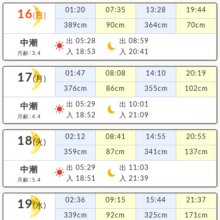
16
01:20
07:35
13:28
19:44
(日)
389cm
90cm
364cm
70cm
出 05:28
出 08:59
中潮
入 18:53
入 20:41
月齢：3.4
17
01:47
08:08
14:10
20:19
(月)
376cm
86cm
355cm
102cm
出 05:29
出 10:01
中潮
入 18:52
入 21:09
月齢：4.4
18
02:12
08:41
14:55
20:55
(火)
359cm
87cm
341cm
137cm
出 05:29
出 11:03
中潮
入 18:51
入 21:39
月齢：5.4
19
02:36
09:15
15:44
21:37
(水)
339cm
92cm
325cm
171cm