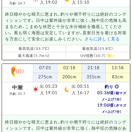
入 19:02
入 15:10
月齢：24.7
終日穏やかな晴天に恵まれ、釣りや潮干狩りには絶好のコンデ
ィションです。 日中は紫外線が非常に強く、熱中症の危険も高
まるため、こまめな休憩と十分な水分補給を徹底してくださ
い。 風も弱く海面は安定していますが、直射日光を避ける対策
を万全にして安全にお楽しみください。
さらに詳しく見る
最高気温（33.7℃）
最低気温（25.8℃）
最大風速（5.7m/s）
UV指数（10.7）
強い
9
07:01
02:18
21:18
13:58
(日)
275cm
200cm
355cm
83cm
出 05:23
出 00:51
中潮
釣り ◎
入 19:01
入 16:17
05:36頃
（朝マズ
月齢：25.7
メ×上げ7分）
19:06頃
（夕マズ
メ×上げ7分）
終日穏やかな晴天に恵まれ、釣りや潮干狩りには絶好のコンデ
ィションです。 日中は紫外線が非常に強く、熱中症の危険があ