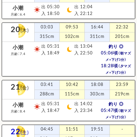
出 05:30
出 12:04
小潮
入 18:50
入 22:12
月齢：6.4
20
03:03
09:53
16:44
22:32
(木)
315cm
102cm
311cm
201cm
出 05:31
出 13:04
小潮
釣り ◎
入 18:49
入 22:50
05:06頃
（朝マズ
月齢：7.4
メ×下げ3分）
18:28頃
（夕マズ
メ×下げ3分）
21
03:41
10:42
18:08
23:59
(金)
288cm
115cm
303cm
219cm
出 05:31
出 14:02
小潮
釣り ◎
入 18:47
入 23:34
05:47頃
（朝マズ
月齢：8.4
メ×下げ3分）
22
04:45
11:51
19:51
-
(土)