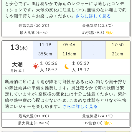
と安心です。 風は穏やかで海辺のレジャーには適したコンデ
ィションです。 天候の変化に注意しつつ、無理のない範囲で釣
りや潮干狩りをお楽しみください。
さらに詳しく見る
最高気温（30.2℃）
最低気温（23.6℃）
最大風速（4m/s）
UV指数（9.8）
強い
13
11:19
05:46
-
17:50
(木)
355cm
116cm
-
21cm
出 05:26
出 05:39
大潮
入 18:57
入 19:17
月齢：0.4
断続的に所により雨が降る可能性があるため、釣りや潮干狩り
の際は雨具の準備を推奨します。 風は穏やかで海の状態は安
定していますが、空模様の変化には十分ご注意ください。 紫外
線や熱中症の心配は少ないため、こまめな休憩をとりながら快
適にレジャーを楽しめます。
さらに詳しく見る
最高気温（31.0℃）
最低気温（24.1℃）
最大風速（3.9m/s）
UV指数（8）
強い