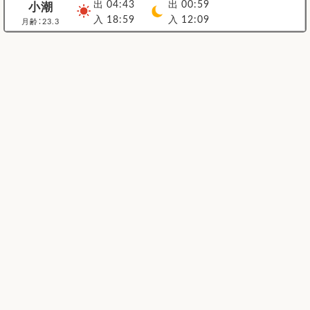
出 04:43
出 00:59
小潮
入 18:59
入 12:09
月齢：23.3