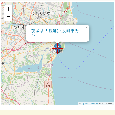
+
−
×
茨城県 大洗港(大洗町東光
台 )
©
OpenStreetMap
contributors