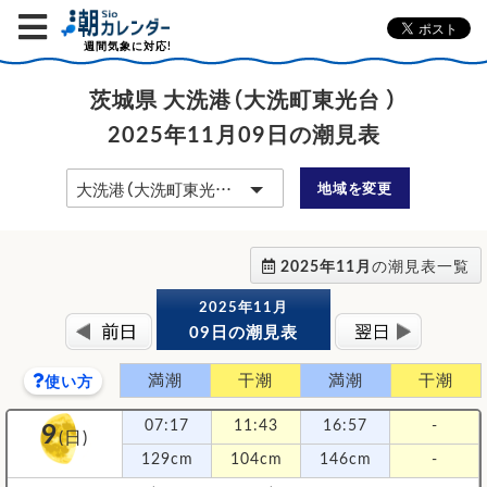
週間気象に対応!
茨城県 大洗港（大洗町東光台 ）
2025年11月09日の潮見表
地域を変更
2025年11月
の潮見表一覧
2025年11月
09日の潮見表
満潮
干潮
満潮
干潮
使い方
9
07:17
11:43
16:57
-
(日)
129cm
104cm
146cm
-