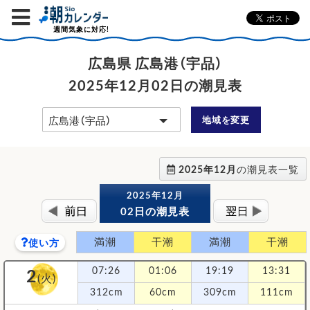
週間気象に対応!
広島県 広島港（宇品）
2025年12月02日の潮見表
地域を変更
2025年12月
の潮見表一覧
2025年12月
02日の潮見表
満潮
干潮
満潮
干潮
使い方
2
07:26
01:06
19:19
13:31
(火)
312cm
60cm
309cm
111cm