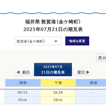
福井県 敦賀港（金ケ崎町）
2025年07月21日の潮見表
地域を変更
2
2025年07月
21日の潮見表
満潮
干潮
満潮
09:53
18:28
-
42cm
18cm
-