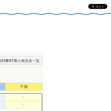
025年07月
の潮見表一覧
干潮
-
-