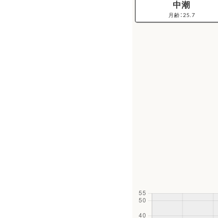
中潮
月齢：25.7