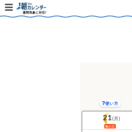
週間気象に対応!
使い方
21
(月)
海の日