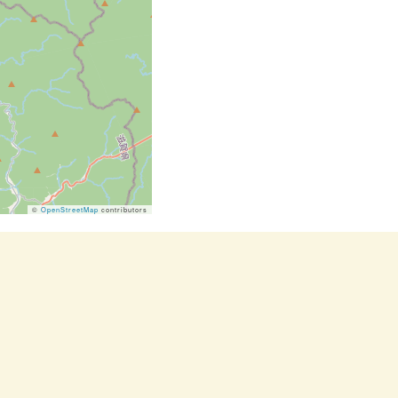
©
OpenStreetMap
contributors