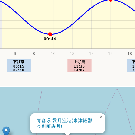
×
青森県 袰月漁港(東津軽郡
今別町袰月)