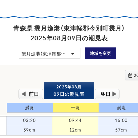
青森県 袰月漁港（東津軽郡今別町袰月）
2025年08月09日の潮見表
地域を変更
2
2025年08月
09日の潮見表
満潮
干潮
満潮
03:20
09:44
16:00
59cm
12cm
57cm