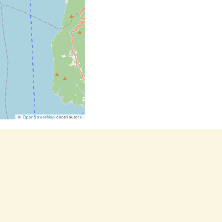
©
OpenStreetMap
contributors