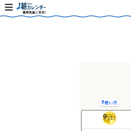
週間気象に対応!
使い方
9
(土)